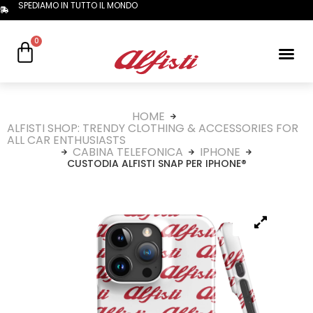
SPEDIAMO IN TUTTO IL MONDO
0
HOME
ALFISTI SHOP: TRENDY CLOTHING & ACCESSORIES FOR
ALL CAR ENTHUSIASTS
CABINA TELEFONICA
IPHONE
CUSTODIA ALFISTI SNAP PER IPHONE®